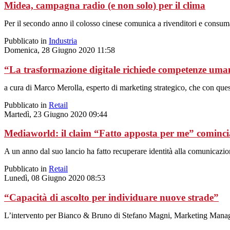
Midea, campagna radio (e non solo) per il clima
Per il secondo anno il colosso cinese comunica a rivenditori e consuma
Pubblicato in
Industria
Domenica, 28 Giugno 2020 11:58
“La trasformazione digitale richiede competenze uma
a cura di Marco Merolla, esperto di marketing strategico, che con ques
Pubblicato in
Retail
Martedì, 23 Giugno 2020 09:44
Mediaworld: il claim “Fatto apposta per me” comincia
A un anno dal suo lancio ha fatto recuperare identità alla comunicazio
Pubblicato in
Retail
Lunedì, 08 Giugno 2020 08:53
“Capacità di ascolto per individuare nuove strade”
L’intervento per Bianco & Bruno di Stefano Magni, Marketing Manager d