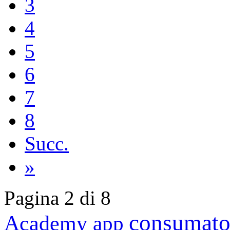
3
4
5
6
7
8
Succ.
»
Pagina 2 di 8
consumato
Academy
app