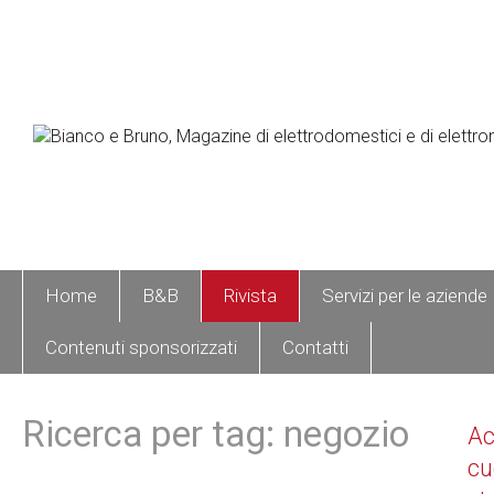
Home
B&B
Rivista
Servizi per le aziende
Contenuti sponsorizzati
Contatti
Ricerca per tag: negozio
A
cu