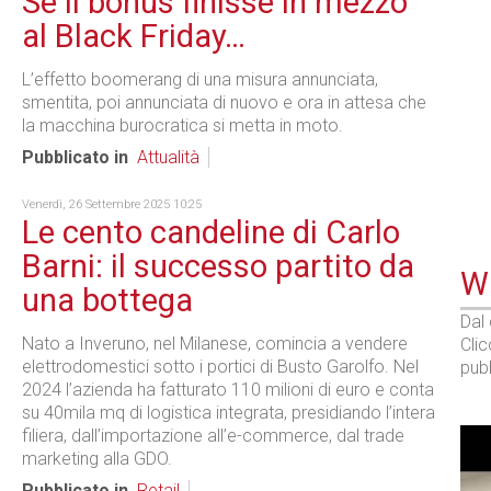
Se il bonus finisse in mezzo
al Black Friday…
L’effetto boomerang di una misura annunciata,
smentita, poi annunciata di nuovo e ora in attesa che
la macchina burocratica si metta in moto.
Pubblicato in
Attualità
Venerdì, 26 Settembre 2025 10:25
Le cento candeline di Carlo
Barni: il successo partito da
WE
una bottega
Dal
Nato a Inveruno, nel Milanese, comincia a vendere
Cli
elettrodomestici sotto i portici di Busto Garolfo. Nel
pubb
2024 l’azienda ha fatturato 110 milioni di euro e conta
su 40mila mq di logistica integrata, presidiando l’intera
filiera, dall’importazione all’e-commerce, dal trade
marketing alla GDO.
Pubblicato in
Retail