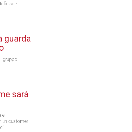
definisce
tà guarda
ro
el gruppo
me sarà
a e
er un customer
di