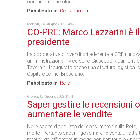
comunicazione cloud.
Pubblicato in
Consumatori
Martedì, 14 Giugno 2022 14:44
CO-PRE: Marco Lazzarini è i
presidente
La cooperativa di rivenditori aderente a GRE rinnova 
amministrazione. I vice sono Giuseppe Rigamonti 
Tavernini. Inaugurata anche una struttura logistica
Ospitaletto, nel Bresciano.
Pubblicato in
Retail
Giovedì, 02 Giugno 2022 11:41
Saper gestire le recensioni o
aumentare le vendite
Nelle scelte d’acquisto dei consumatori sulla Rete, i
molto. Pertanto saperli “governare” diventa un’attivit
retailer, da affrontare in modo non saltuario o - pegg