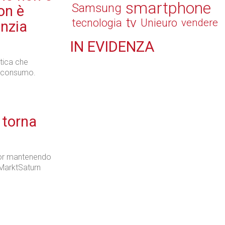
smartphone
Samsung
on è
tv
tecnologia
Unieuro
vendere
anzia
IN
EVIDENZA
Retail
tica che
di consumo.
 torna
Il Blog di Nathan (vita da negozio)
ctor mantenendo
aMarktSaturn
Tecnologie