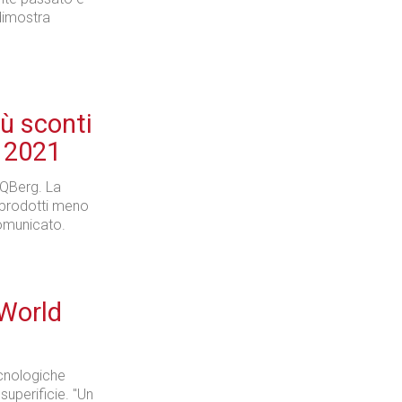
dimostra
ù sconti
l 2021
a QBerg. La
 prodotti meno
omunicato.
World
ecnologiche
superificie. "Un