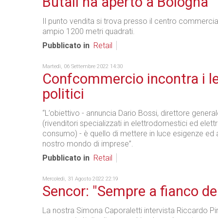
Butali ha aperto a Bologna
Il punto vendita si trova presso il centro commercia
ampio 1200 metri quadrati.
Pubblicato in
Retail
Martedì, 06 Settembre 2022 14:30
Confcommercio incontra i l
politici
“L’obiettivo - annuncia Dario Bossi, direttore genera
(rivenditori specializzati in elettrodomestici ed elett
consumo) - è quello di mettere in luce esigenze ed 
nostro mondo di imprese”.
Pubblicato in
Retail
Mercoledì, 31 Agosto 2022 22:19
Sencor: "Sempre a fianco del
La nostra Simona Caporaletti intervista Riccardo Pir