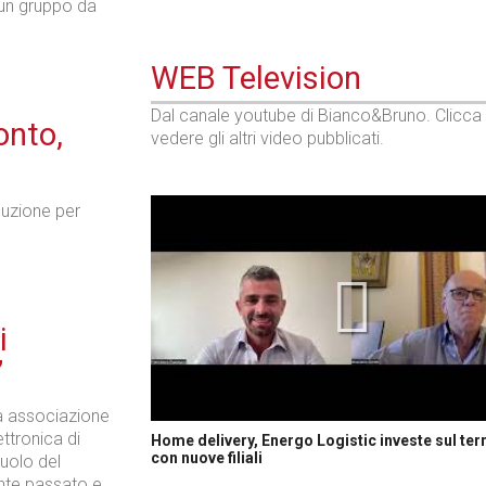
 un gruppo da
WEB Television
Dal canale youtube di Bianco&Bruno. Clicca
onto,
vedere gli altri video pubblicati.
ibuzione per
i
”
ca associazione
ettronica di
Home delivery, Energo Logistic investe sul terr
con nuove filiali
uolo del
ente passato e