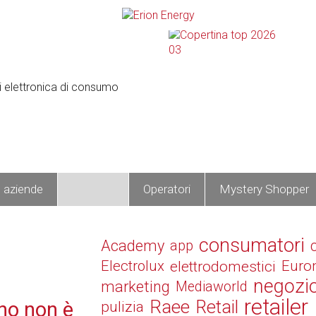
e aziende
Prodotti
Operatori
Mystery Shopper
consumatori
Academy
app
Electrolux
elettrodomestici
Euro
negozi
marketing
Mediaworld
retailer
Raee
Retail
ino non è
pulizia