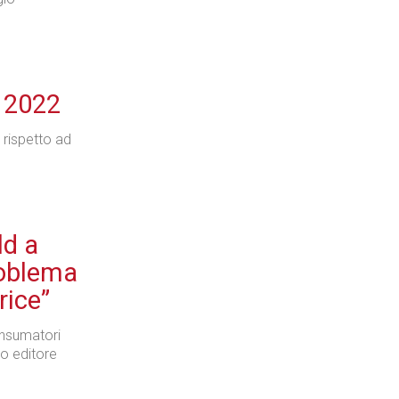
o 2022
 rispetto ad
ld a
roblema
rice”
onsumatori
ro editore