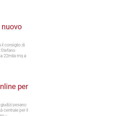
l nuovo
il consiglio di
e Stefano
 da 22mila mq a
nline per
 giudizi pesano
à centrale per il
io -