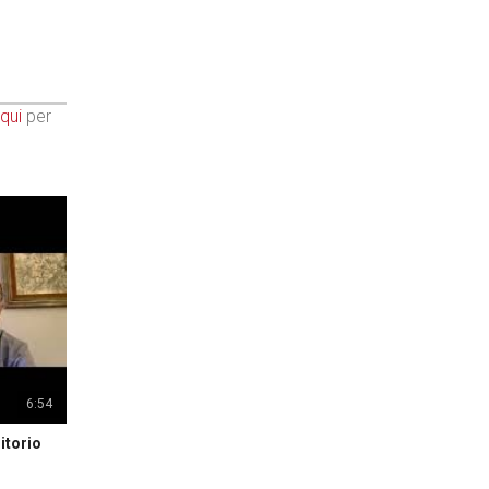
qui
per
6:54
itorio