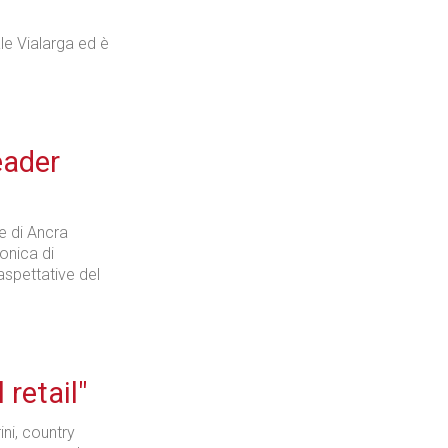
le Vialarga ed è
Industria
eader
Prima dello shopping
le di Ancra
ronica di
aspettative del
Industria
 retail"
ini, country