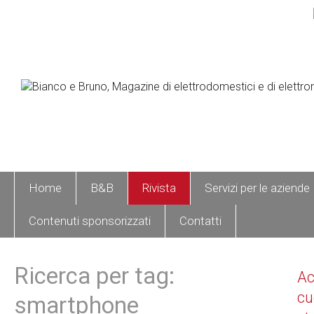
Home
B&B
Rivista
Servizi per le aziende
Contenuti sponsorizzati
Contatti
Ricerca per tag:
A
cu
smartphone