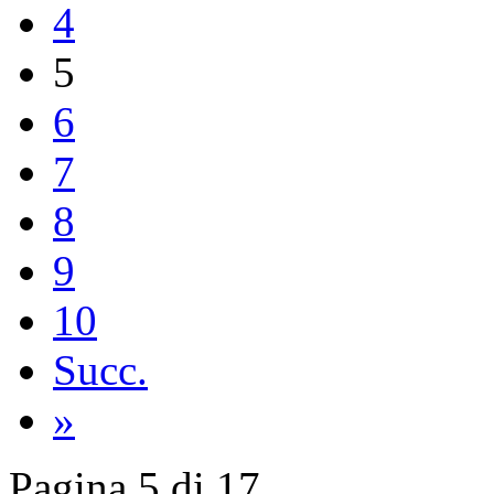
4
5
6
7
8
9
10
Succ.
»
Pagina 5 di 17