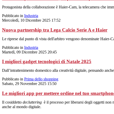
Protagonista della collaborazione è Haier-Cam, la telecamera che imme
Pubblicato in
Industria
Mercoledì, 10 Dicembre 2025 17:52
Nuova partnership tra Lega Calcio Serie A e Haier
Le riprese dal punto di vista dell'arbitro vengono denominate Haier-
Pubblicato in
Industria
Martedì, 09 Dicembre 2025 20:45
I migliori gadget tecnologici di Natale 2025
Dall’intrattenimento domestico alla creatività digitale, pensando anch
Pubblicato in
Prima dello shopping
Sabato, 29 Novembre 2025 15:50
Le migliori app per mettere ordine nel tuo smartphon
Il cosiddetto
decluttering
è il processo per liberarsi degli oggetti non 
anche al mondo digitale.