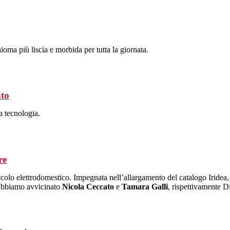
ioma più liscia e morbida per tutta la giornata.
nto
la tecnologia.
re
piccolo elettrodomestico. Impegnata nell’allargamento del catalogo Iridea
 Abbiamo avvicinato
Nicola Ceccato
e
Tamara Galli
, rispettivamente 