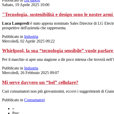
Pubblicato in
Da sapere
Sabato, 19 Aprile 2025 10:00
"Tecnologia, sostenibilità e design sono le nostre armi 
Luca Lampredi
è stato appena nominato Sales Director di LG Electron
prospettive dell'azienda che rappresenta.
Pubblicato in
Industria
Mercoledì, 02 Aprile 2025 09:22
Whirlpool, la sua “tecnologia sensibile” vuole parlare
Per il marchio si apre una stagione a dir poco intensa che troverà nel
Pubblicato in
Industria
Mercoledì, 26 Febbraio 2025 09:07
Mi serve davvero un “bel” cellulare?
Cari consumatori non più giovanissimi, eccovi i suggerimenti di Giann
Pubblicato in
Consumatori
«
Prec.