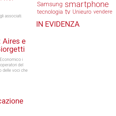
smartphone
Samsung
tv
tecnologia
Unieuro
vendere
li associati.
IN
EVIDENZA
Retail
: Aires e
iorgetti
po Economico i
 operatori del
Il Blog di Nathan (vita da negozio)
o delle voci che
Tecnologie
cazione