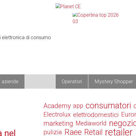
e aziende
Prodotti
Operatori
Mystery Shopper
consumatori
Academy
app
Electrolux
elettrodomestici
Euro
negozi
marketing
Mediaworld
retailer
Raee
Retail
à nel
pulizia