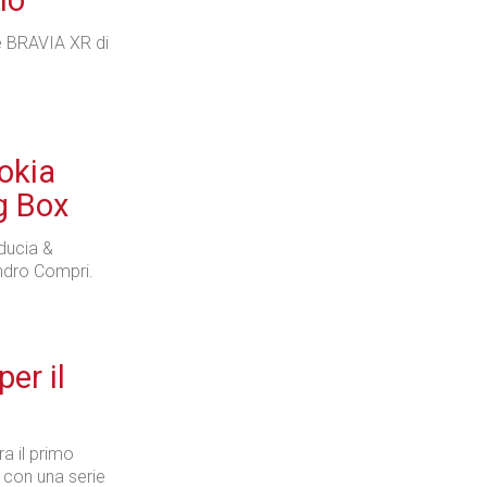
mo
ie BRAVIA XR di
Nokia
g Box
iducia &
ndro Compri.
er il
ra il primo
 con una serie