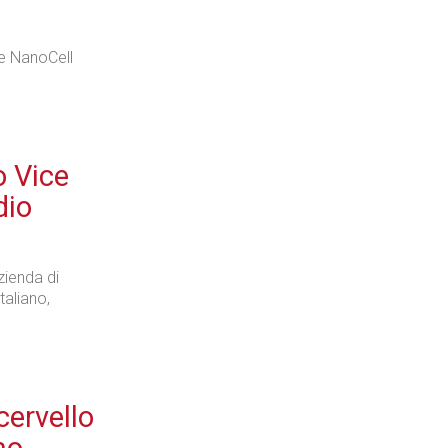
 e NanoCell
 Vice
dio
azienda di
taliano,
cervello