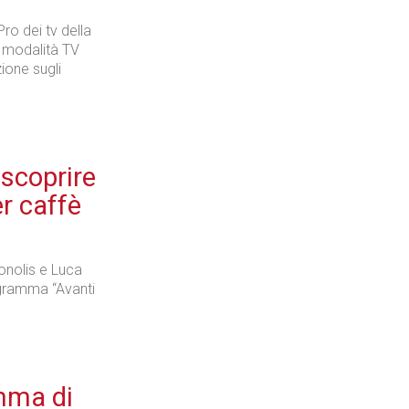
ro dei tv della
a modalità TV
ione sugli
 scoprire
r caffè
onolis e Luca
ogramma “Avanti
mma di