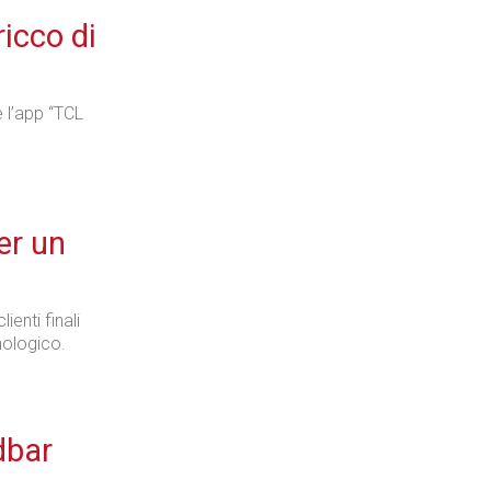
icco di
e l’app “TCL
er un
ienti finali
nologico.
dbar