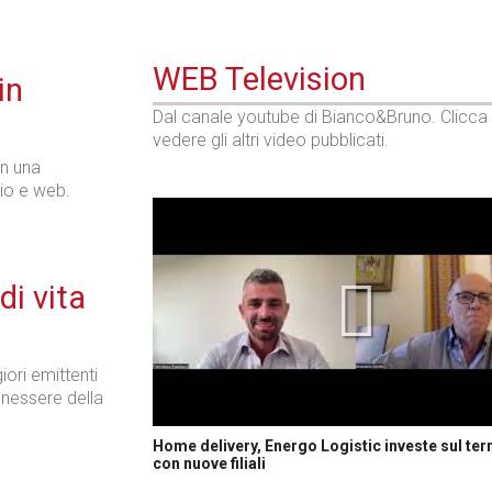
WEB Television
in
Dal canale youtube di Bianco&Bruno. Clicca
vedere gli altri video pubblicati.
on una
dio e web.
di vita
ori emittenti
benessere della
Home delivery, Energo Logistic investe sul terr
con nuove filiali