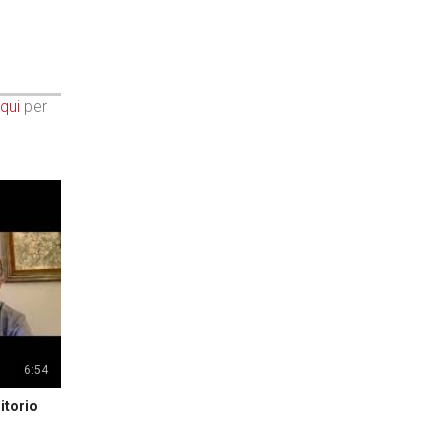
qui
per
6:54
itorio