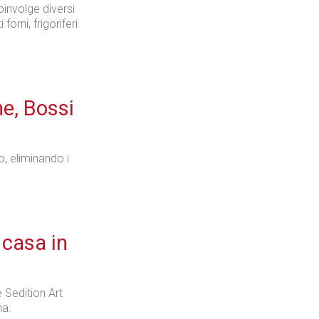
oinvolge diversi
forni, frigoriferi
Industria
e, Bossi
Prima dello shopping
, eliminando i
Industria
 casa in
e Sedition Art
na.