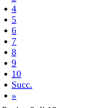
4
5
6
7
8
9
10
Succ.
»