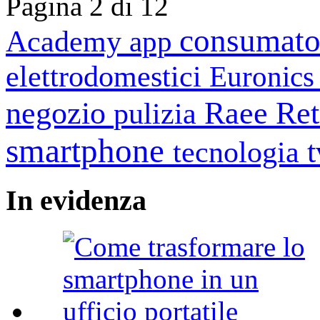
Pagina 2 di 12
consumato
Academy
app
elettrodomestici
Euronic
negozio
Raee
Ret
pulizia
smartphone
tecnologia
In
evidenza