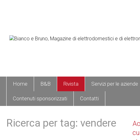
Home
B&B
Rivista
Servizi per le aziende
Contenuti sponsorizzati
Contatti
Ricerca per tag: vendere
A
cu