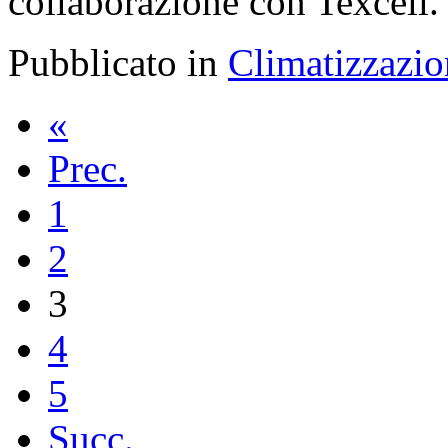
collaborazione con Texcell.
Pubblicato in
Climatizzazio
«
Prec.
1
2
3
4
5
Succ.