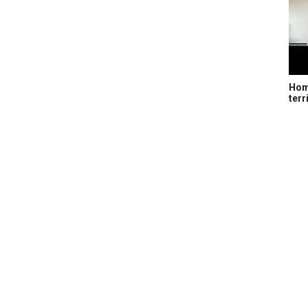
Home
terr