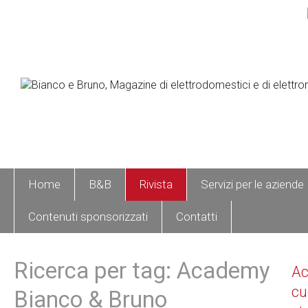
Home
B&B
Rivista
Servizi per le aziende
Contenuti sponsorizzati
Contatti
Ricerca per tag: Academy
A
cu
Bianco & Bruno