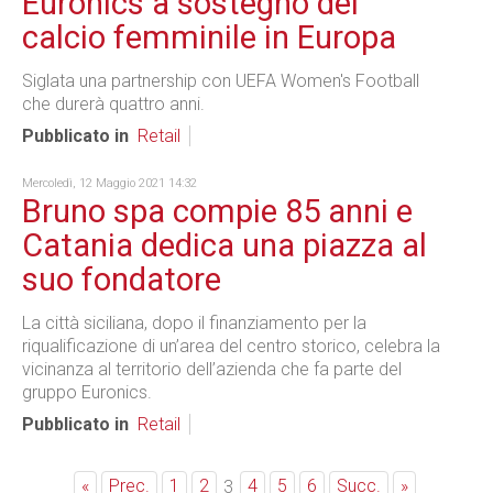
Euronics a sostegno del
calcio femminile in Europa
Siglata una partnership con UEFA Women's Football
che durerà quattro anni.
Pubblicato in
Retail
Mercoledì, 12 Maggio 2021 14:32
Bruno spa compie 85 anni e
Catania dedica una piazza al
suo fondatore
La città siciliana, dopo il finanziamento per la
riqualificazione di un’area del centro storico, celebra la
vicinanza al territorio dell’azienda che fa parte del
gruppo Euronics.
Pubblicato in
Retail
«
Prec.
1
2
4
5
6
Succ.
»
3