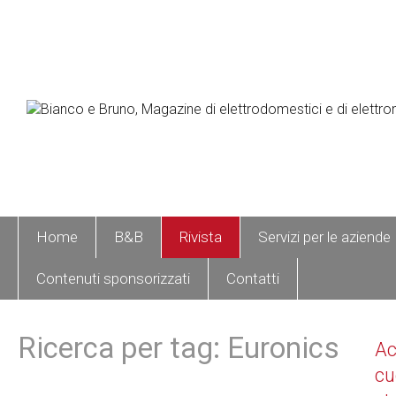
Home
B&B
Rivista
Servizi per le aziende
Contenuti sponsorizzati
Contatti
Ricerca per tag: Euronics
A
cu