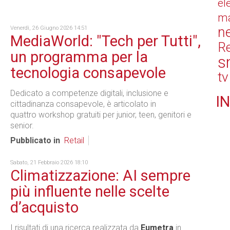
el
ma
n
Venerdì, 26 Giugno 2026 14:51
MediaWorld: "Tech per Tutti",
Re
un programma per la
s
tecnologia consapevole
tv
Dedicato a competenze digitali, inclusione e
IN
cittadinanza consapevole, è articolato in
quattro workshop gratuiti per junior, teen, genitori e
senior.
Pubblicato in
Retail
Sabato, 21 Febbraio 2026 18:10
Climatizzazione: AI sempre
più influente nelle scelte
d’acquisto
I risultati di una ricerca realizzata da
Eumetra
in