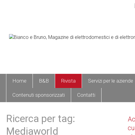
Home
B&B
Rivista
Servizi per le aziende
Contenuti sponsorizzati
Contatti
Ricerca per tag:
A
cu
Mediaworld