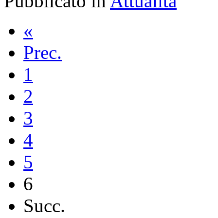
Pubblicato in
Attualità
«
Prec.
1
2
3
4
5
6
Succ.