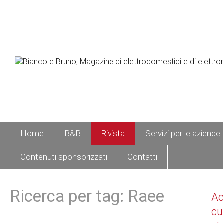
Home
B&B
Rivista
Servizi per le aziende
Contenuti sponsorizzati
Contatti
Ricerca per tag: Raee
A
cu