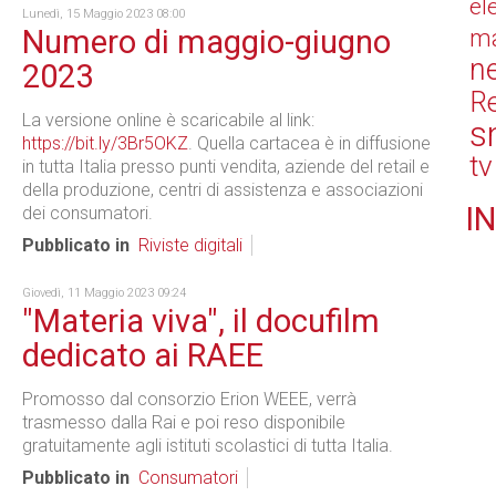
el
Lunedì, 15 Maggio 2023 08:00
Numero di maggio-giugno
ma
n
2023
Re
La versione online è scaricabile al link:
s
https://bit.ly/3Br5OKZ
. Quella cartacea è in diffusione
tv
in tutta Italia presso punti vendita, aziende del retail e
della produzione, centri di assistenza e associazioni
IN
dei consumatori.
Pubblicato in
Riviste digitali
Giovedì, 11 Maggio 2023 09:24
"Materia viva", il docufilm
dedicato ai RAEE
Promosso dal consorzio Erion WEEE, verrà
trasmesso dalla Rai e poi reso disponibile
gratuitamente agli istituti scolastici di tutta Italia.
Pubblicato in
Consumatori