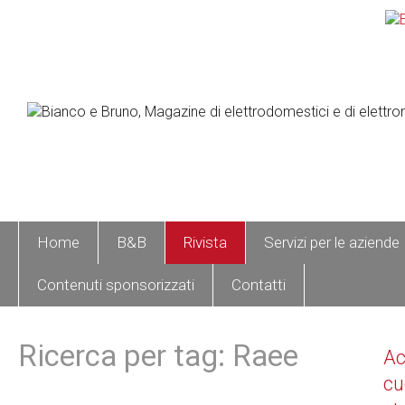
Home
B&B
Rivista
Servizi per le aziende
Contenuti sponsorizzati
Contatti
Ricerca per tag: Raee
A
cu