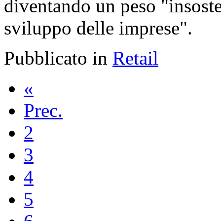
diventando un peso "insosten
sviluppo delle imprese".
Pubblicato in
Retail
«
Prec.
2
3
4
5