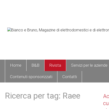
Home
B&B
Rivista
Servizi per le aziende
Contenuti sponsorizzati
Contatti
Ricerca per tag: Raee
A
cu