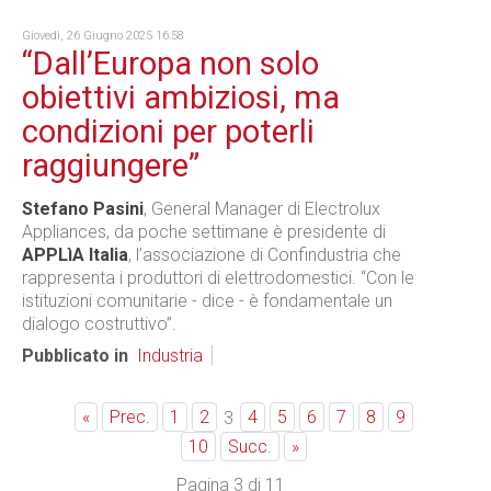
Giovedì, 26 Giugno 2025 16:58
“Dall’Europa non solo
obiettivi ambiziosi, ma
condizioni per poterli
raggiungere”
Stefano Pasini
, General Manager di Electrolux
Appliances, da poche settimane è presidente di
APPLìA Italia
, l’associazione di Confindustria che
rappresenta i produttori di elettrodomestici. “Con le
istituzioni comunitarie - dice - è fondamentale un
dialogo costruttivo”.
Pubblicato in
Industria
«
Prec.
1
2
4
5
6
7
8
9
3
10
Succ.
»
Pagina 3 di 11