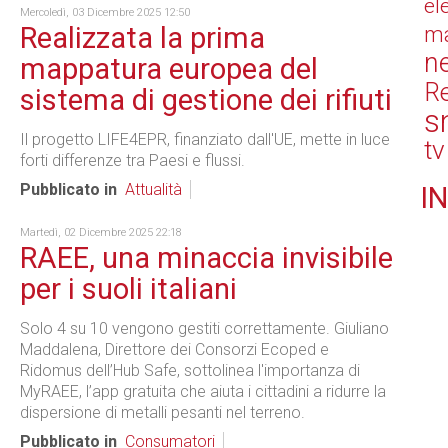
el
Mercoledì, 03 Dicembre 2025 12:50
Realizzata la prima
ma
n
mappatura europea del
Re
sistema di gestione dei rifiuti
s
Il progetto LIFE4EPR, finanziato dall'UE, mette in luce
tv
forti differenze tra Paesi e flussi.
Pubblicato in
Attualità
IN
Martedì, 02 Dicembre 2025 22:18
RAEE, una minaccia invisibile
per i suoli italiani
Solo 4 su 10 vengono gestiti correttamente. Giuliano
Maddalena, Direttore dei Consorzi Ecoped e
Ridomus dell’Hub Safe, sottolinea l'importanza di
MyRAEE, l’app gratuita che aiuta i cittadini a ridurre la
dispersione di metalli pesanti nel terreno.
Pubblicato in
Consumatori