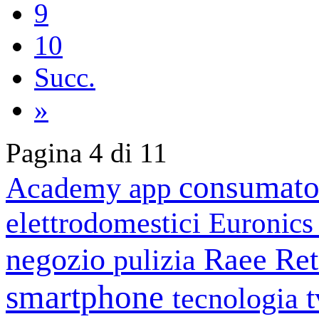
9
10
Succ.
»
Pagina 4 di 11
consumato
Academy
app
elettrodomestici
Euronic
negozio
Raee
Ret
pulizia
smartphone
tecnologia