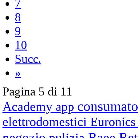
7
8
9
10
Succ.
»
Pagina 5 di 11
consumato
Academy
app
elettrodomestici
Euronic
negozio
Raee
Ret
pulizia