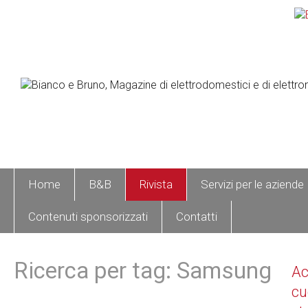
Home
B&B
Rivista
Servizi per le aziende
Contenuti sponsorizzati
Contatti
Ricerca per tag: Samsung
A
cu