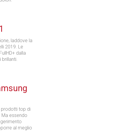
1
ione, laddove la
li 2019. Le
 FullHD+ dalla
rillanti.
Samsung
i prodotti top di
i. Ma essendo
uggerimento
oporre al meglio