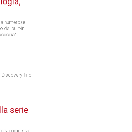
logia,
Tecnologie
o a numerose
 del built-in.
ocucina".
v
Industria
li Discovery fino
Prima dello shopping
la serie
splay immersivo