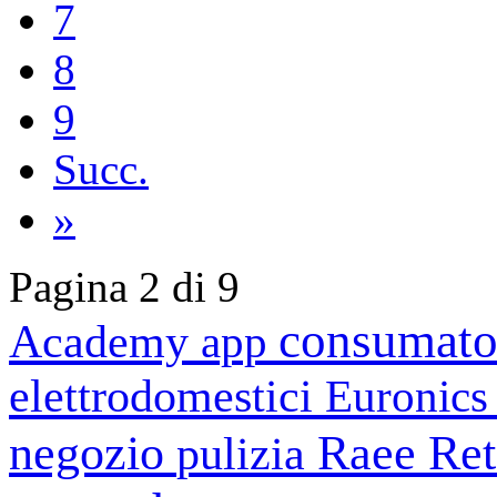
7
8
9
Succ.
»
Pagina 2 di 9
consumato
Academy
app
elettrodomestici
Euronic
negozio
Raee
Ret
pulizia