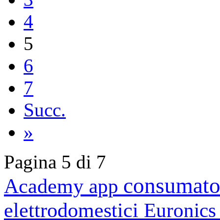
4
5
6
7
Succ.
»
Pagina 5 di 7
consumato
Academy
app
elettrodomestici
Euronic