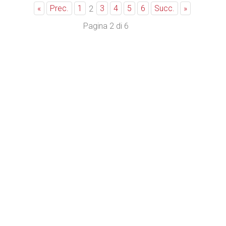
«
Prec.
1
3
4
5
6
Succ.
»
2
Pagina 2 di 6