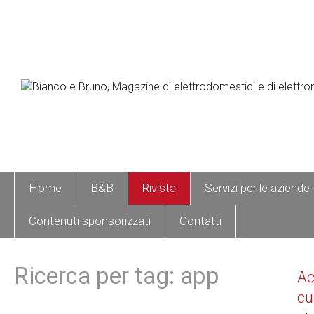
Home
B&B
Rivista
Servizi per le aziende
Contenuti sponsorizzati
Contatti
Ricerca per tag: app
A
cu