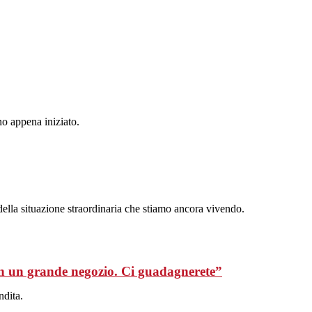
no appena iniziato.
della situazione straordinaria che stiamo ancora vivendo.
 in un grande negozio. Ci guadagnerete”
ndita.