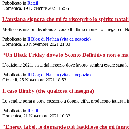
Pubblicato in
Retail
Domenica, 19 Dicembre 2021 15:56
L’anziana signora che mi fa riscoprire lo spirito natali
Molti consumatori decidono ancora all’ultimo momento il regalo di Nat
Pubblicato in
Il Blog di Nathan (vita da negozio)
Domenica, 28 Novembre 2021 21:33
“Un Black Friday dove lo Sconto Definitivo non è ma
L’edizione 2021, vista dal negozio dove lavoro, sembra essere stata la 
Pubblicato in
Il Blog di Nathan (vita da negozio)
Giovedì, 25 Novembre 2021 18:53
Il caso Bimby (che qualcosa ci insegna)
Le vendite porta a porta crescono a doppia cifra, producono fatturati i
Pubblicato in
Retail
Domenica, 21 Novembre 2021 10:32
"Energy label, le domande più fastidiose che mi fann