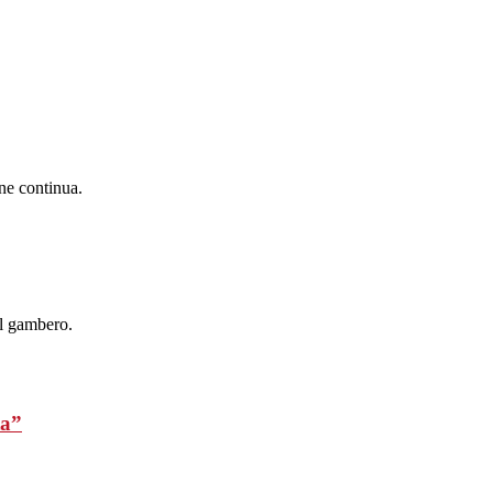
ne continua.
el gambero.
ta”