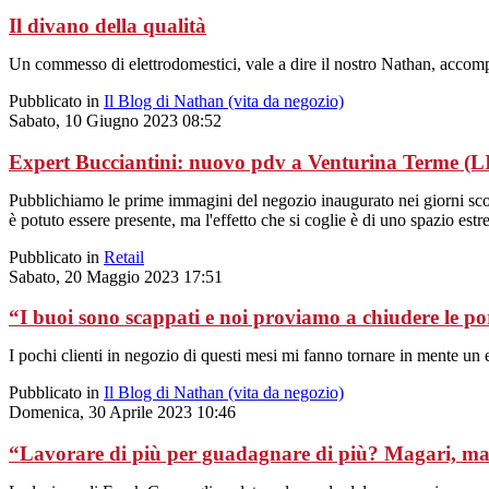
Il divano della qualità
Un commesso di elettrodomestici, vale a dire il nostro Nathan, accomp
Pubblicato in
Il Blog di Nathan (vita da negozio)
Sabato, 10 Giugno 2023 08:52
Expert Bucciantini: nuovo pdv a Venturina Terme (LI)
Pubblichiamo le prime immagini del negozio inaugurato nei giorni sc
è potuto essere presente, ma l'effetto che si coglie è di uno spazio es
Pubblicato in
Retail
Sabato, 20 Maggio 2023 17:51
“I buoi sono scappati e noi proviamo a chiudere le por
I pochi clienti in negozio di questi mesi mi fanno tornare in mente un e
Pubblicato in
Il Blog di Nathan (vita da negozio)
Domenica, 30 Aprile 2023 10:46
“Lavorare di più per guadagnare di più? Magari, ma