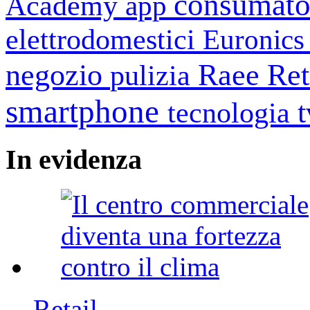
consumato
Academy
app
elettrodomestici
Euronic
negozio
Raee
Ret
pulizia
smartphone
tecnologia
In
evidenza
Retail