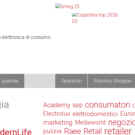
e aziende
Prodotti
Operatori
Mystery Shopper
gia
consumatori
Academy
app
Electrolux
elettrodomestici
Euro
negozi
marketing
Mediaworld
retailer
Raee
Retail
dernLife
pulizia