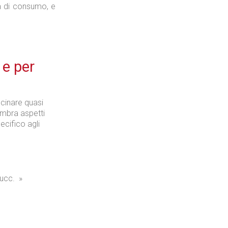
ica di consumo, e
 e per
scinare quasi
ombra aspetti
ecifico agli
ucc.
»