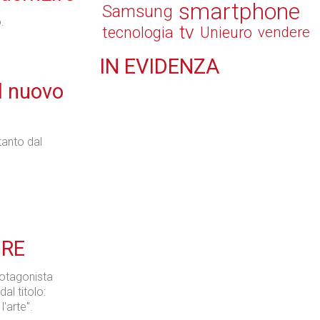
smartphone
Samsung
.
tv
tecnologia
Unieuro
vendere
IN
EVIDENZA
Retail
l nuovo
tanto dal
Il Blog di Nathan (vita da negozio)
URE
Tecnologie
rotagonista
l titolo:
l'arte".