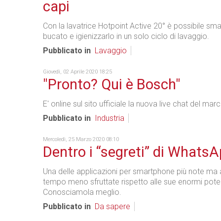
capi
Con la lavatrice Hotpoint Active 20° è possibile sma
bucato e igienizzarlo in un solo ciclo di lavaggio.
Pubblicato in
Lavaggio
Giovedì, 02 Aprile 2020 18:25
"Pronto? Qui è Bosch"
E' online sul sito ufficiale la nuova live chat del ma
Pubblicato in
Industria
Mercoledì, 25 Marzo 2020 08:10
Dentro i “segreti” di Whats
Una delle applicazioni per smartphone più note ma 
tempo meno sfruttate rispetto alle sue enormi poten
Conosciamola meglio.
Pubblicato in
Da sapere