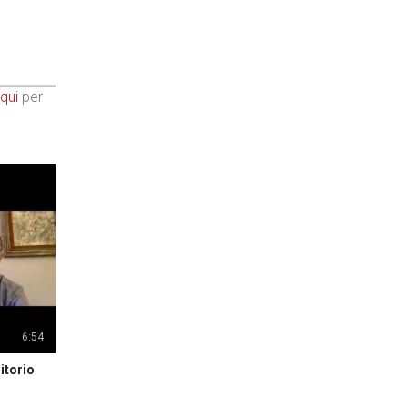
qui
per
6:54
itorio