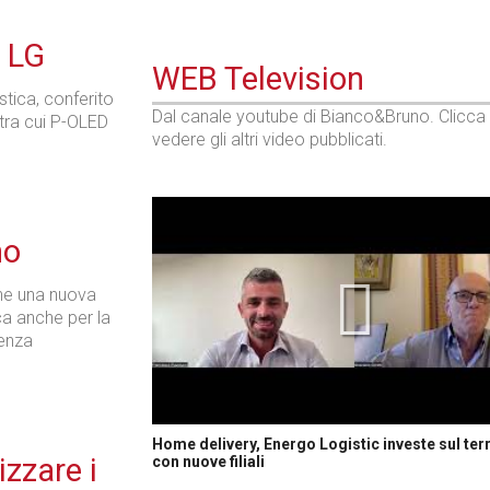
 LG
WEB Television
tica, conferito
Dal canale youtube di Bianco&Bruno. Clicca
 tra cui P-OLED
vedere gli altri video pubblicati.
no
one una nuova
ca anche per la
senza
Home delivery, Energo Logistic investe sul terr
izzare i
con nuove filiali