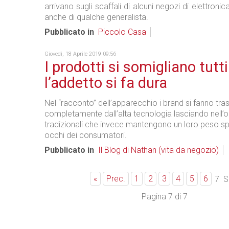
arrivano sugli scaffali di alcuni negozi di elettron
anche di qualche generalista.
Pubblicato in
Piccolo Casa
Giovedì, 18 Aprile 2019 09:56
I prodotti si somigliano tutti
l’addetto si fa dura
Nel “racconto” dell’apparecchio i brand si fanno tra
completamente dall’alta tecnologia lasciando nell’
tradizionali che invece mantengono un loro peso sp
occhi dei consumatori.
Pubblicato in
Il Blog di Nathan (vita da negozio)
«
Prec.
1
2
3
4
5
6
7
S
Pagina 7 di 7