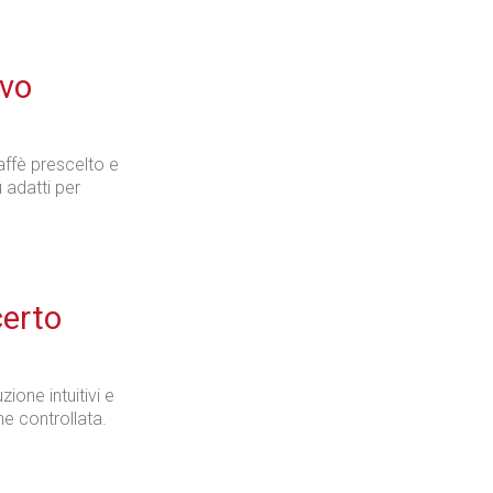
Industria
ovo
affè prescelto e
 adatti per
Prima dello shopping
certo
Industria
ione intuitivi e
ne controllata.