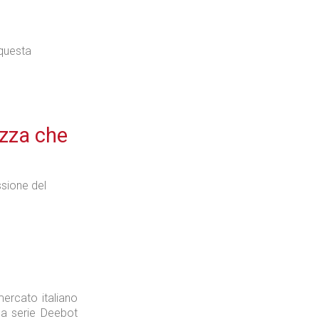
 questa
ezza che
sione del
.
mercato italiano
lla serie Deebot