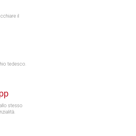
cchiare il
rchio tedesco.
App
allo stesso
zialità.