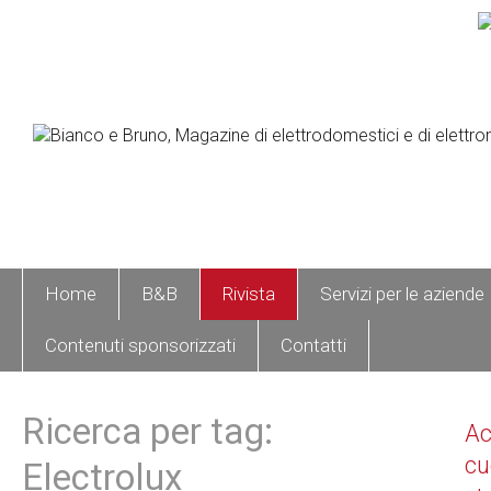
Home
B&B
Rivista
Servizi per le aziende
Contenuti sponsorizzati
Contatti
Ricerca per tag:
A
cu
Electrolux