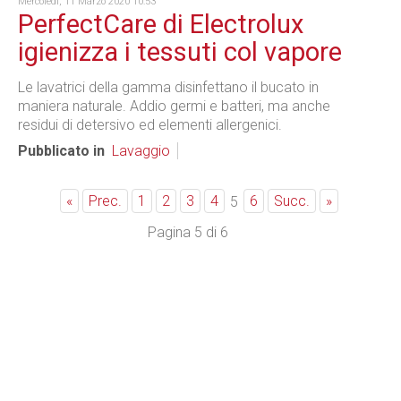
Mercoledì, 11 Marzo 2020 10:53
PerfectCare di Electrolux
igienizza i tessuti col vapore
Le lavatrici della gamma disinfettano il bucato in
maniera naturale. Addio germi e batteri, ma anche
residui di detersivo ed elementi allergenici.
Pubblicato in
Lavaggio
«
Prec.
1
2
3
4
6
Succ.
»
5
Pagina 5 di 6