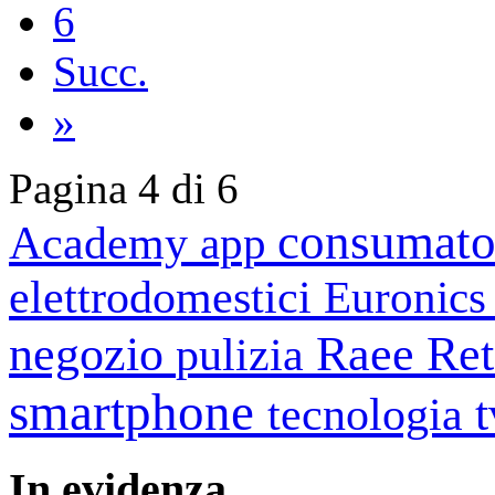
6
Succ.
»
Pagina 4 di 6
consumato
Academy
app
elettrodomestici
Euronic
negozio
Raee
Ret
pulizia
smartphone
tecnologia
In
evidenza