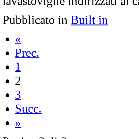
lavastoviglie indirizzati al c
Pubblicato in
Built in
«
Prec.
1
2
3
Succ.
»