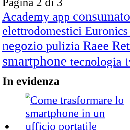
Pagina 2 di 3
consumato
Academy
app
elettrodomestici
Euronic
negozio
Raee
Ret
pulizia
smartphone
tecnologia
In
evidenza