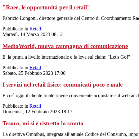
"Raee, le opportunità per il retail"
Fabrizio Longoni, direttore generale del Centro di Coordinamento Raee
Pubblicato in
Retail
Martedì, 14 Marzo 2023 08:12
MediaWorld, nuova campagna di comunicazione
E' la prima a livello internazionale e fa leva sul claim: "Let's Go!".
Pubblicato in
Retail
Sabato, 25 Febbraio 2023 17:00
I servizi nel retail fisico: comunicati poco e male
E così oggi il cliente finale ritiene conveniente acquistare sul web a
Pubblicato in
Retail
Domenica, 12 Febbraio 2023 18:17
Tesoro, mi si è ristretto lo sconto
La direttiva Omnibus, integrata all’attuale Codice del Consumo, impone