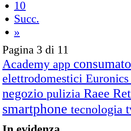
10
Succ.
»
Pagina 3 di 11
consumato
Academy
app
elettrodomestici
Euronic
negozio
Raee
Ret
pulizia
smartphone
tecnologia
In
evidenza