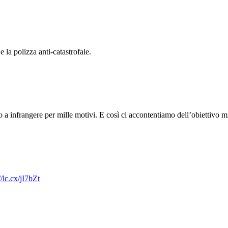
 la polizza anti-catastrofale.
o a infrangere per mille motivi. E così ci accontentiamo dell’obiettivo
//lc.cx/jI7bZt