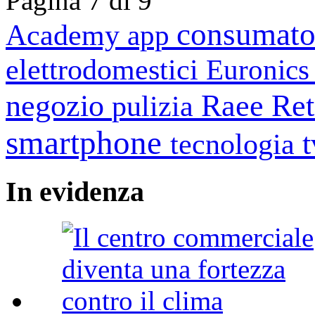
Pagina 7 di 9
consumato
Academy
app
elettrodomestici
Euronic
negozio
Raee
Ret
pulizia
smartphone
tecnologia
In
evidenza