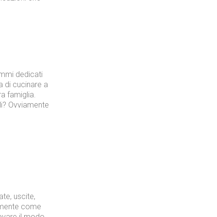
mmi dedicati
a di cucinare a
ra famiglia.
lli? Ovviamente
a
te, uscite,
tamente come
rovare il modo