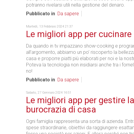
potranno rivelarsi utili nella gestione del denaro.
Pubblicato in
Da sapere
Martedì, 13 Febbraio 2024 21:37
Le migliori app per cucinare
Da quando in tv impazzano show-cooking e progra
all’argomento, abbiamo un po’ riscoperto la bellezz
casa e proporre piatti più elaborati per noi e la nost
Poteva la tecnologia non insidiarsi anche tra i forne
no!
Pubblicato in
Da sapere
Sabato, 27 Gennaio 2024 16:51
Le migliori app per gestire l
burocrazia di casa
Ogni famiglia rappresenta una sorta di azienda. Entra
spese straordinarie, obiettivi da raggiungere esat
fosse una società per azioni. E allora perché non t