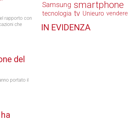
smartphone
Samsung
tv
tecnologia
Unieuro
vendere
 nel rapporto con
icazioni che
IN
EVIDENZA
Retail
one del
Il Blog di Nathan (vita da negozio)
nno portato il
Tecnologie
 ha