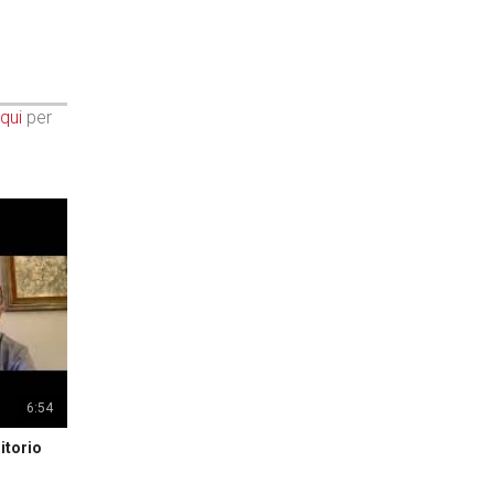
qui
per
6:54
itorio