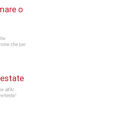
 mare o
che
Phone che per
'estate
e all'AI
vertente"