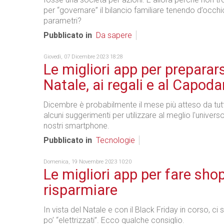
per “governare” il bilancio familiare tenendo d’occhio 
parametri?
Pubblicato in
Da sapere
Giovedì, 07 Dicembre 2023 18:28
Le migliori app per preparars
Natale, ai regali e al Capod
Dicembre è probabilmente il mese più atteso da tutti
alcuni suggerimenti per utilizzare al meglio l'universo
nostri smartphone.
Pubblicato in
Tecnologie
Domenica, 19 Novembre 2023 10:20
Le migliori app per fare sho
risparmiare
In vista del Natale e con il Black Friday in corso, ci 
po’ “elettrizzati”. Ecco qualche consiglio.