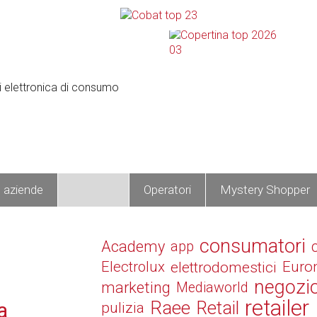
e aziende
Prodotti
Operatori
Mystery Shopper
consumatori
Academy
app
Electrolux
elettrodomestici
Euro
negozi
marketing
Mediaworld
retailer
Raee
Retail
a
pulizia