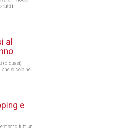
tutti i
i al
anno
 (o quasi):
 che si cela nei
pping e
sentiamo tutti un