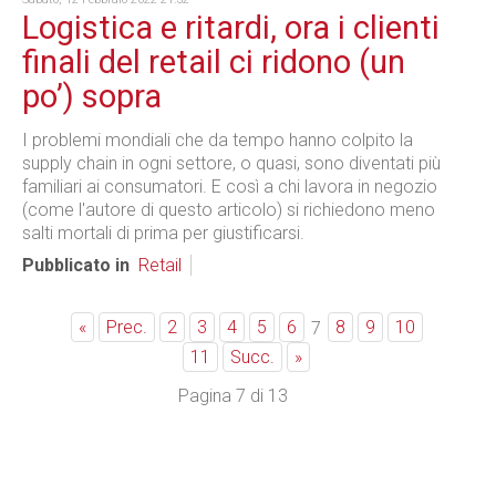
Logistica e ritardi, ora i clienti
finali del retail ci ridono (un
po’) sopra
I problemi mondiali che da tempo hanno colpito la
supply chain in ogni settore, o quasi, sono diventati più
familiari ai consumatori. E così a chi lavora in negozio
(come l'autore di questo articolo) si richiedono meno
salti mortali di prima per giustificarsi.
Pubblicato in
Retail
«
Prec.
2
3
4
5
6
8
9
10
7
11
Succ.
»
Pagina 7 di 13