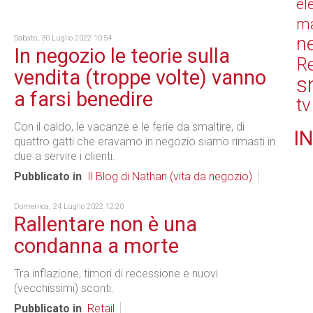
el
ma
n
Sabato, 30 Luglio 2022 10:54
In negozio le teorie sulla
Re
vendita (troppe volte) vanno
s
a farsi benedire
tv
Con il caldo, le vacanze e le ferie da smaltire, di
IN
quattro gatti che eravamo in negozio siamo rimasti in
due a servire i clienti.
Pubblicato in
Il Blog di Nathan (vita da negozio)
Domenica, 24 Luglio 2022 12:20
Rallentare non è una
condanna a morte
Tra inflazione, timori di recessione e nuovi
(vecchissimi) sconti.
Pubblicato in
Retail