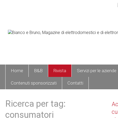
Home
B&B
Rivista
Servizi per le aziende
Contenuti sponsorizzati
Contatti
Ricerca per tag:
A
cu
consumatori