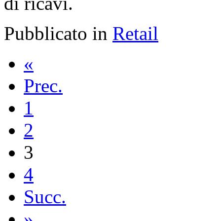
di ricavi.
Pubblicato in
Retail
«
Prec.
1
2
3
4
Succ.
»