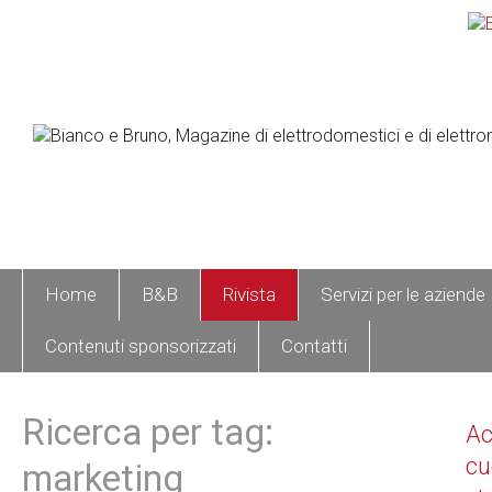
Home
B&B
Rivista
Servizi per le aziende
Contenuti sponsorizzati
Contatti
Ricerca per tag:
A
cu
marketing