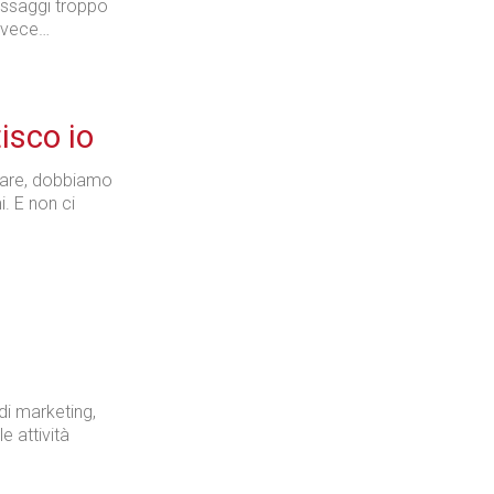
essaggi troppo
invece…
isco io
fare, dobbiamo
. E non ci
 di marketing,
le attività