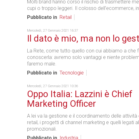
Molti brand hanno corso il rischio di trasmettere m
cupi o troppo leggeri. Il colosso dell’ecommerce, 
Pubblicato in
Retail
Mercoledì, 27 Gennaio 2021 16:37
Il dato è mio, ma non lo gest
La Rete, come tutto quello con cui abbiamo a che 
conoscerla: avremo solo vantaggi e niente problemi
faremo male.
Pubblicato in
Tecnologie
Mercoledì, 27 Gennaio 2021 10:36
Oppo Italia: Lazzini è Chief
Marketing Officer
A lei va la gestione e il coordinamento delle attività
retail, i progetti di channel marketing e quelli legati al
promozionali.
Pubblicato in
Industria