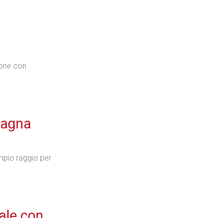
ione con
pagna
mpio raggio per
ale con