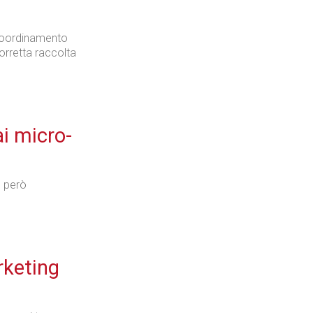
Coordinamento
corretta raccolta
i micro-
e però
rketing