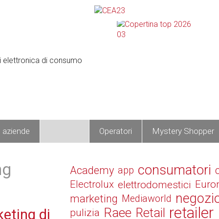
e aziende
Prodotti
Operatori
Mystery Shopper
ng
consumatori
Academy
app
Electrolux
elettrodomestici
Euro
negozi
marketing
Mediaworld
retailer
Raee
Retail
keting di
pulizia