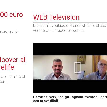
100 euro
WEB Television
Dal canale youtube di Bianco&Bruno. Clicca
vedere gli altri video pubblicati.
i premia" è
Hoover al
elife
ffiancheranno al
lcuni
Home delivery, Energo Logistic investe sul terr
con nuove filiali