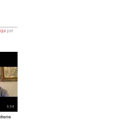
qui
per
6:54
itorio