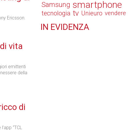
smartphone
Samsung
tv
tecnologia
Unieuro
vendere
ony Ericsson.
IN
EVIDENZA
Retail
di vita
ori emittenti
benessere della
Il Blog di Nathan (vita da negozio)
icco di
Tecnologie
e l’app “TCL