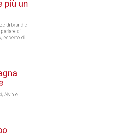
 più un
ze di brand e
 parlare di
o, esperto di
pagna
e
, Alvin e
po