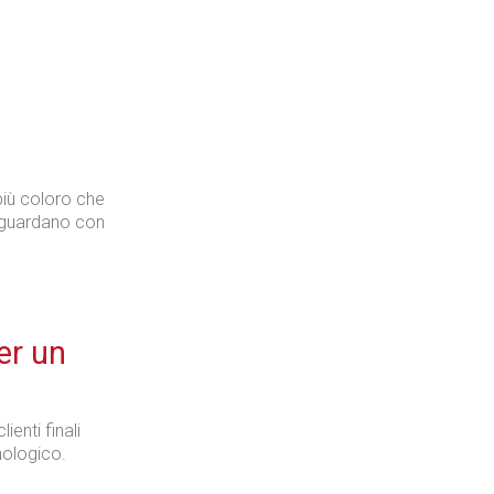
Industria
più coloro che
 guardano con
Prima dello shopping
er un
Industria
ienti finali
nologico.