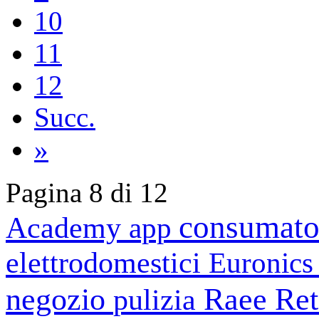
10
11
12
Succ.
»
Pagina 8 di 12
consumato
Academy
app
elettrodomestici
Euronic
negozio
Raee
Ret
pulizia