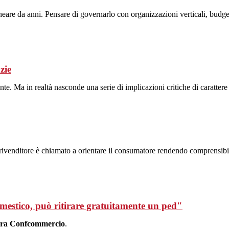
neare da anni. Pensare di governarlo con organizzazioni verticali, budge
zie
te. Ma in realtà nasconde una serie di implicazioni critiche di carattere
l rivenditore è chiamato a orientare il consumatore rendendo comprensibile 
omestico, può ritirare gratuitamente un ped"
ra Confcommercio
.