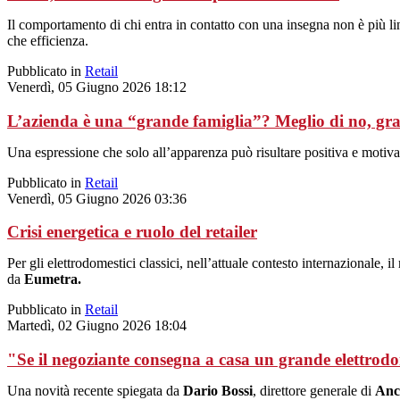
Il comportamento di chi entra in contatto con una insegna non è più li
che efficienza.
Pubblicato in
Retail
Venerdì, 05 Giugno 2026 18:12
L’azienda è una “grande famiglia”? Meglio di no, gra
Una espressione che solo all’apparenza può risultare positiva e motivan
Pubblicato in
Retail
Venerdì, 05 Giugno 2026 03:36
Crisi energetica e ruolo del retailer
Per gli elettrodomestici classici, nell’attuale contesto internazionale, i
da
Eumetra.
Pubblicato in
Retail
Martedì, 02 Giugno 2026 18:04
"Se il negoziante consegna a casa un grande elettrod
Una novità recente spiegata da
Dario Bossi
, direttore generale di
Anc