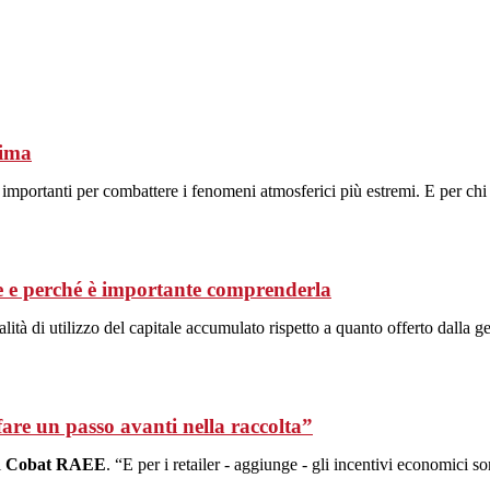
lima
e importanti per combattere i fenomeni atmosferici più estremi. E per chi
gge e perché è importante comprenderla
alità di utilizzo del capitale accumulato rispetto a quanto offerto dalla 
re un passo avanti nella raccolta”
i
Cobat RAEE
. “E per i retailer - aggiunge - gli incentivi economici s