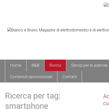
Home
B&B
Rivista
Servizi per le aziende
Contenuti sponsorizzati
Contatti
Ricerca per tag:
A
cu
smartphone