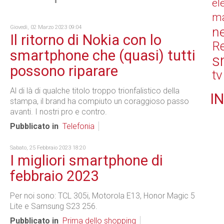
el
ma
Giovedì, 02 Marzo 2023 09:04
n
Il ritorno di Nokia con lo
Re
smartphone che (quasi) tutti
s
possono riparare
tv
Al di là di qualche titolo troppo trionfalistico della
IN
stampa, il brand ha compiuto un coraggioso passo
avanti. I nostri pro e contro.
Pubblicato in
Telefonia
Sabato, 25 Febbraio 2023 18:20
I migliori smartphone di
febbraio 2023
Per noi sono: TCL 305i, Motorola E13, Honor Magic 5
Lite e Samsung S23 256.
Pubblicato in
Prima dello shopping