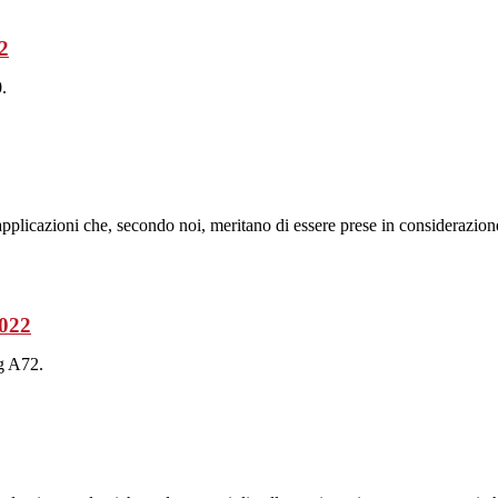
2
.
plicazioni che, secondo noi, meritano di essere prese in considerazion
2022
g A72.