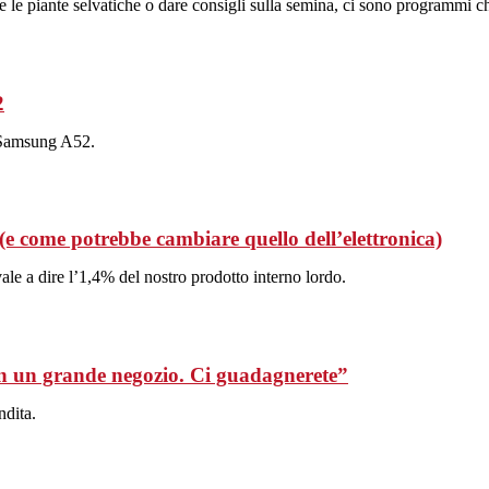
cere le piante selvatiche o dare consigli sulla semina, ci sono programmi 
2
 Samsung A52.
(e come potrebbe cambiare quello dell’elettronica)
vale a dire l’1,4% del nostro prodotto interno lordo.
 in un grande negozio. Ci guadagnerete”
ndita.