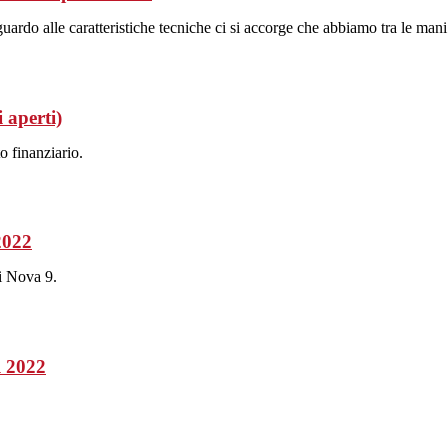
do alle caratteristiche tecniche ci si accorge che abbiamo tra le mani u
 aperti)
o finanziario.
2022
i Nova 9.
l 2022