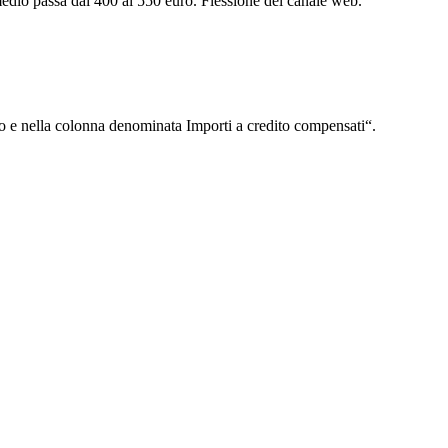
 medio passa dai 400 ai 550 euro. Flessione del canale web.
o e nella colonna denominata Importi a credito compensati“.