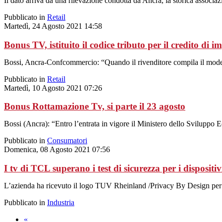
Il dato arriva da una rilevazione condotta da Ancra, la storica associ
Pubblicato in
Retail
Martedì, 24 Agosto 2021 14:58
Bonus TV, istituito il codice tributo per il credito di 
Bossi, Ancra-Confcommercio: “Quando il rivenditore compila il modell
Pubblicato in
Retail
Martedì, 10 Agosto 2021 07:26
Bonus Rottamazione Tv, si parte il 23 agosto
Bossi (Ancra): “Entro l’entrata in vigore il Ministero dello Sviluppo
Pubblicato in
Consumatori
Domenica, 08 Agosto 2021 07:56
I tv di TCL superano i test di sicurezza per i dispositi
L’azienda ha ricevuto il logo TUV Rheinland /Privacy By Design per
Pubblicato in
Industria
«