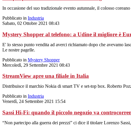
In occasione del suo tradizionale evento autunnale, il colosso coreano h
Pubblicato in
Industria
Sabato, 02 Ottobre 2021 08:43
Mystery Shopper al telefono: a Udine il migliore è Eu
E' lo stesso punto vendita ad averci richiamato dopo che avevamo lasci
Le nostre pagelle.
Pubblicato in
Mystery Shopper
Mercoledì, 29 Settembre 2021 08:43
StreamView apre una filiale in Italia
Distribuisce il marchio Nokia di smart TV e set-top box. Roberto Pozz
Pubblicato in
Industria
Venerdì, 24 Settembre 2021 15:54
Sassi Hi-Fi: quando il piccolo negozio va controcorren
“Non partecipo alla guerra dei prezzi” ci dice il titolare Lorenzo Sassi