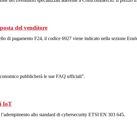
azione dei rivenditori specializzati aderente a Confcommercio. Il prezzo
imposta del venditore
o di pagamento F24, il codice 6927 viene indicato nella sezione Erari
 Economico pubblicherà le sue FAQ ufficiali”.
vi IoT
 l’adempimento allo standard di cybersecurity ETSI EN 303 645.