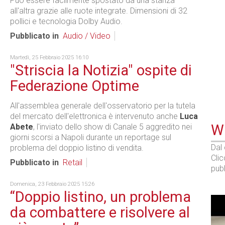
Può essere facilmente spostato da una stanza
all'altra grazie alle ruote integrate. Dimensioni di 32
pollici e tecnologia Dolby Audio.
Pubblicato in
Audio / Video
Martedì, 25 Febbraio 2025 16:10
"Striscia la Notizia" ospite di
Federazione Optime
All'assemblea generale dell'osservatorio per la tutela
del mercato dell'elettronica è intervenuto anche
Luca
WE
Abete
, l'inviato dello show di Canale 5 aggredito nei
giorni scorsi a Napoli durante un reportage sul
Dal
problema del doppio listino di vendita.
Cli
Pubblicato in
Retail
pubb
Domenica, 23 Febbraio 2025 15:26
“Doppio listino, un problema
da combattere e risolvere al