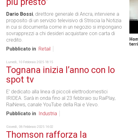
più presto”
Dario Bossi
, direttore generale di Ancra, interviene a
proposito di un servizio televisivo di Striscia la Notizia
in cui si documenta come in un negozio si impongano
sovrapprezzi a chi desideri acquistare con carta di
Home
credito.
terr
Pubblicato in
Retail
Lunedì, 10 Febbraio 2025 18:15
Tognana inizia l’anno con lo
spot tv
E’ dedicato alla linea di piccoli elettrodomestici
IRIDEA. Sarà in onda fino al 23 febbraio su RaiPlay,
RaiNews, canale YouTube della Rai e Vevo.
Pubblicato in
Industria
Giovedì, 06 Febbraio 2025 16:02
Thomson rafforza la