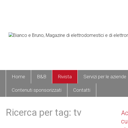
Home
B&B
Rivista
Servizi per le aziende
Contenuti sponsorizzati
Contatti
Ricerca per tag: tv
A
cu