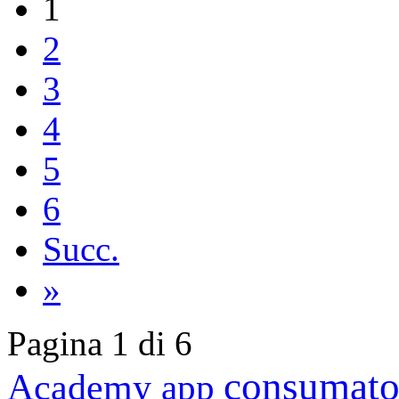
1
2
3
4
5
6
Succ.
»
Pagina 1 di 6
consumato
Academy
app