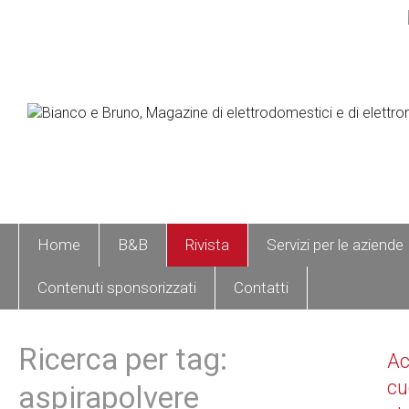
Home
B&B
Rivista
Servizi per le aziende
Contenuti sponsorizzati
Contatti
Ricerca per tag:
A
cu
aspirapolvere